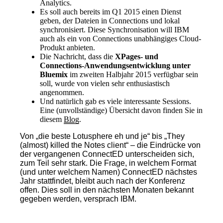
Analytics.
Es soll auch bereits im Q1 2015 einen Dienst
geben, der Dateien in Connections und lokal
synchronisiert. Diese Synchronisation will IBM
auch als ein von Connections unabhängiges Cloud-
Produkt anbieten.
Die Nachricht, dass die
XPages- und
Connections-Anwendungsentwicklung unter
Bluemix
im zweiten Halbjahr 2015 verfügbar sein
soll, wurde von vielen sehr enthusiastisch
angenommen.
Und natürlich gab es viele interessante Sessions.
Eine (unvollständige) Übersicht davon finden Sie in
diesem
Blog
.
Von „die beste Lotusphere eh und je“ bis „They
(almost) killed the Notes client“ – die Eindrücke von
der vergangenen ConnectED unterscheiden sich,
zum Teil sehr stark. Die Frage, in welchem Format
(und unter welchem Namen) ConnectED nächstes
Jahr stattfindet, bleibt auch nach der Konferenz
offen. Dies soll in den nächsten Monaten bekannt
gegeben werden, versprach IBM.