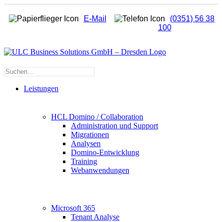
I
E-Mail
(0351) 56 38
s
100
Suche
nach:
Leistungen
HCL Domino / Collaboration
Administration und Support
Migrationen
Analysen
Domino-Entwicklung
Training
Webanwendungen
Microsoft 365
Tenant Analyse