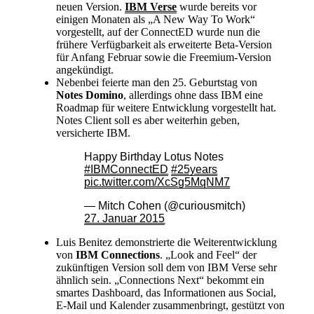
neuen Version.
IBM Verse
wurde bereits vor
einigen Monaten als „A New Way To Work“
vorgestellt, auf der ConnectED wurde nun die
frühere Verfügbarkeit als erweiterte Beta-Version
für Anfang Februar sowie die Freemium-Version
angekündigt.
Nebenbei feierte man den 25. Geburtstag von
Notes Domino
, allerdings ohne dass IBM eine
Roadmap für weitere Entwicklung vorgestellt hat.
Notes Client soll es aber weiterhin geben,
versicherte IBM.
Happy Birthday Lotus Notes
#IBMConnectED
#25years
pic.twitter.com/XcSg5MqNM7
— Mitch Cohen (@curiousmitch)
27. Januar 2015
Luis Benitez demonstrierte die Weiterentwicklung
von
IBM Connections
. „Look and Feel“ der
zukünftigen Version soll dem von IBM Verse sehr
ähnlich sein. „Connections Next“ bekommt ein
smartes Dashboard, das Informationen aus Social,
E-Mail und Kalender zusammenbringt, gestützt von