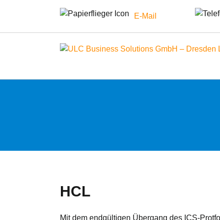
E-Mail
Zum
Inhalt
springen
HCL
Mit dem endgültigen Übergang des ICS-Protfo