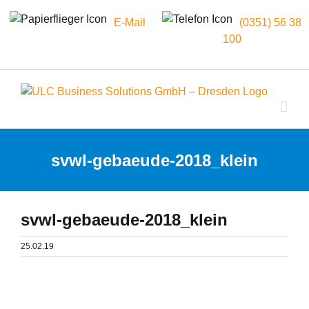
E-Mail
(0351) 56 38
100
Zum
Inhalt
springen
svwl-gebaeude-2018_klein
svwl-gebaeude-2018_klein
25.02.19