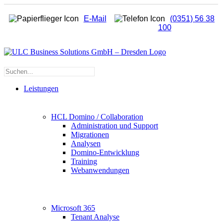
I
E-Mail
(0351) 56 38
s
100
Suche
nach:
Leistungen
HCL Domino / Collaboration
Administration und Support
Migrationen
Analysen
Domino-Entwicklung
Training
Webanwendungen
Microsoft 365
Tenant Analyse