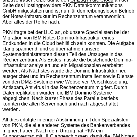
Seite des Hostingproviders PKN Datenkommunikations
GmbH mitgestalten und ist nun für den reibungslosen Betrieb
der Notes-Infrastruktur im Rechenzentrum verantwortlich.
Aber alles der Reihe nach.
PKN fragte bei der ULC an, ob unsere Spezialisten bei der
Migration von IBM Notes Domino-Infrastruktur eines
Endkunden in die Cloud behilflich sein konnten. Die Aufgabe
klang spannend, und so übernahmen unsere
Systemadministratoren diesen Teil des Umzuges in das
Rechenzentrum. Als Erstes musste die bestehende Domino-
Infrastruktur analysiert und ein Migrationsplan erarbeitet
werden. Als Nächstes wurde die Domino Infrastruktur neu
ausgerichtet und im Rechenzentrum installiert sowie Dienste
von den DMZ-Systemen wie Webserver, Verschlüsselung,
Antispam, Antivirus in das Rechenzentrum migriert. Durch
Datenreplikation wurden die IBM Domino Systeme
abgeglichen. Nach kurzer Phase des Parallelbetriebs
konnten die alten Server nach und nach abgeschaltet
werden.
All dies erfolgte in enger Abstimmung mit den Spezialisten
von PKN, die alle anderen Systeme des Bankenverbandes
migriert haben. Nach dem Umzug hat PKN ein
Supportvertrag mit ULC abgeschlossen, damit die IBM Notes